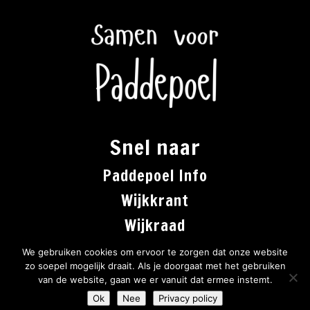
Snel naar
Paddepoel Info
Wijkkrant
Wijkraad
Co-creatie
We gebruiken cookies om ervoor te zorgen dat onze website
zo soepel mogelijk draait. Als je doorgaat met het gebruiken
van de website, gaan we er vanuit dat ermee instemt.
Gerealiseerd door
Studio Spinlink
Ok
Nee
Privacy policy