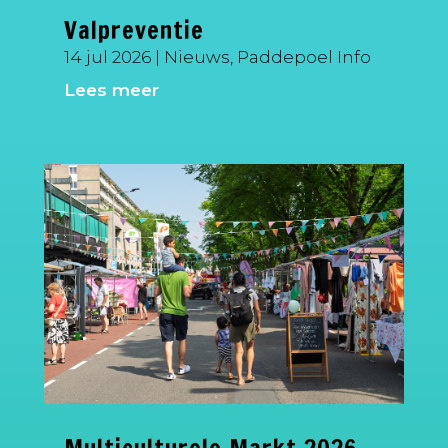
Valpreventie
14 jul 2026
|
Nieuws
,
Paddepoel Info
Lees meer
Multiculturele Markt 2026