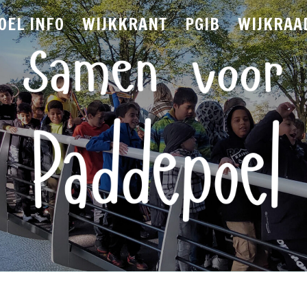
OEL INFO
WIJKKRANT
PGIB
WIJKRAA