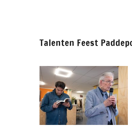
WELKOM
PADDEP
Talenten Feest Paddep