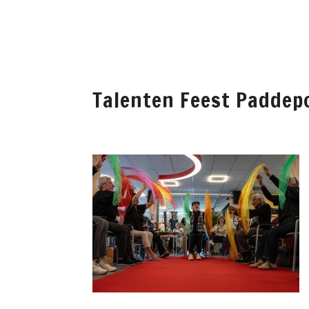
WELKOM
PADDEP
Talenten Feest Paddep