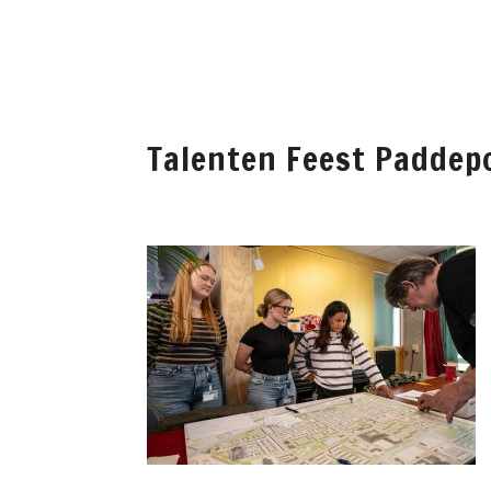
WELKOM
PADDEP
Talenten Feest Paddep