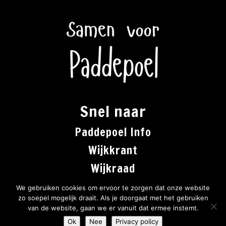
Snel naar
Paddepoel Info
Wijkkrant
Wijkraad
Co-creatie
We gebruiken cookies om ervoor te zorgen dat onze website
zo soepel mogelijk draait. Als je doorgaat met het gebruiken
van de website, gaan we er vanuit dat ermee instemt.
Ok
Nee
Privacy policy
Gerealiseerd door
Studio Spinlink