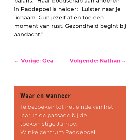
balans.” Haar boodschap aan anderen
in Paddepoel is helder: “Luister naar je
lichaam. Gun jezelf af en toe een
moment van rust. Gezondheid begint bij
aandacht.”
← Vorige: Gea
Volgende: Nathan→
Waar en wanneer
Te bezoeken tot het einde van het
jaar, in de passage bij de
toekomstige Jumbo,
Winkelcentrum Paddepoel.